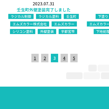
2023.07.31
壬生町外壁塗装完了しました
ラジカル制御
ラジカル塗料
壬生町
下塗り
エムズカラー株式会社
エムズカラー
エムズカラ
シリコン塗料
外壁塗装
宇都宮市
下地処
1
2
3
4
5